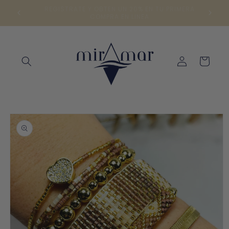
Ir
directamente
ENVÍOS A TODA LA REPÚBLICA | COMPRA 24/7
al contenido
Iniciar
Carrito
sesión
Ir
directamente
a la
información
del producto