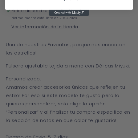
Retiro disponible en
Taller Merida
Normalmente está listo en 2 a 4 días
Ver información de la tienda
Una de nuestras Favoritas, porque nos encantan
las estrellas!
Pulsera ajustable tejida a mano con Délicas Miyuki.
Personalizado:
Amamos crear accesorios únicos que reflejen tu
estilo! Por eso si este modelo te gusta pero lo
quieres personalizar, solo elige la opción
“Personalizar” y al finalizar tu compra especifica en
la sección de notas en que color te gustaría!
Tiempo de Envio: 5-7 dias