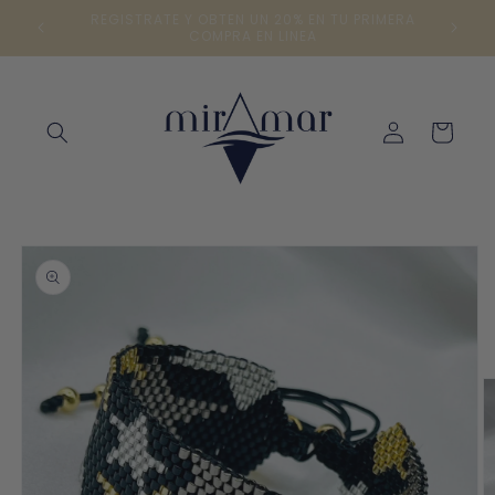
Ir
directamente
ENVÍOS A TODA LA REPÚBLICA | COMPRA 24/7
al contenido
Iniciar
Carrito
sesión
Ir
directamente
a la
información
del producto