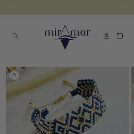
Ir
directamente
ENVÍOS A TODA LA REPÚBLICA | COMPRA 24/7
al contenido
Iniciar
Carrito
sesión
Ir
directamente
a la
información
del producto