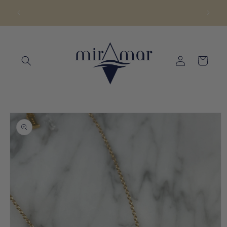
Ir
directamente
ENVÍOS A TODA LA REPÚBLICA | COMPRA 24/7
al contenido
Iniciar
Carrito
sesión
Ir
directamente
a la
información
del producto