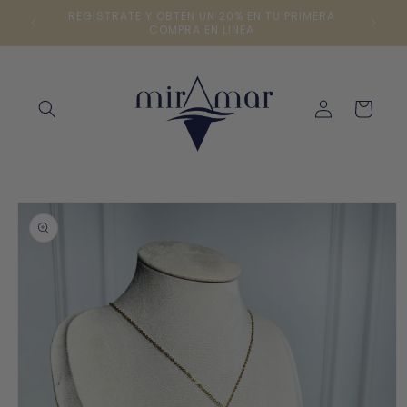
Ir
REGISTRATE Y OBTEN UN 20% EN TU PRIMERA
directamente
COMPRA EN LINEA
al contenido
Iniciar
Carrito
sesión
Ir
directamente
a la
información
del producto