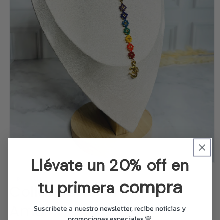
Llévate un 20% off en
Abrir
elemento
compra
MIRAMARMX
multimedia
tu primera
Collar corto Chakras -
1
en
una
Amo
Suscríbete a nuestro newsletter, recibe noticias y
ventana
modal
promociones especiales 💙